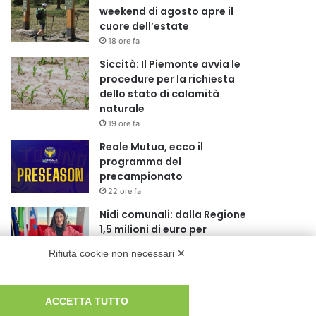
weekend di agosto apre il
cuore dell’estate
18 ore fa
Siccità: Il Piemonte avvia le
procedure per la richiesta
dello stato di calamità
naturale
19 ore fa
Reale Mutua, ecco il
programma del
precampionato
22 ore fa
Nidi comunali: dalla Regione
1,5 milioni di euro per
ampliare gli orari dei servizi a
Rifiuta cookie non necessari ✕
parità di tariffa
1 giorno fa
Eclissi di Sole del 12 agosto:
ACCETTA TUTTO
potenziati i collegamenti