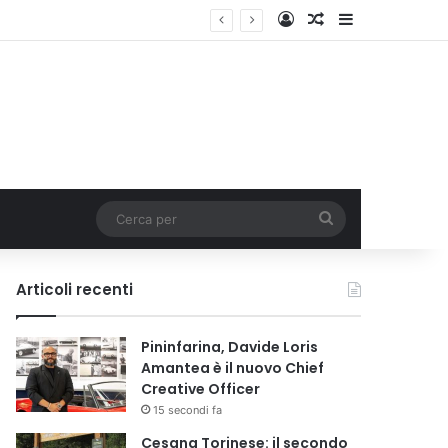
Accedi
Un articolo a c
Barra lateral
Cerca
per
Articoli recenti
Pininfarina, Davide Loris
Amantea è il nuovo Chief
Creative Officer
15 secondi fa
Cesana Torinese: il secondo