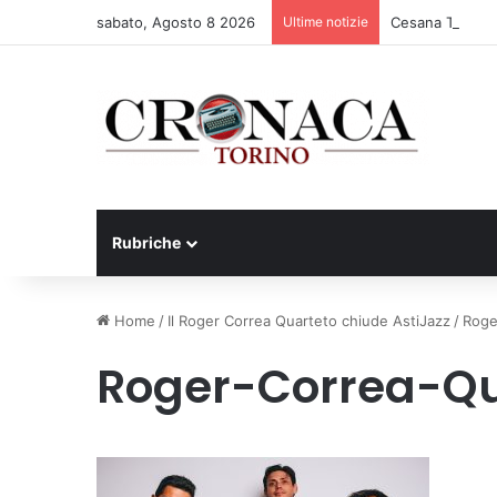
sabato, Agosto 8 2026
Ultime notizie
Cesana Torinese
Rubriche
Home
/
Il Roger Correa Quarteto chiude AstiJazz
/
Roge
Roger-Correa-Qu