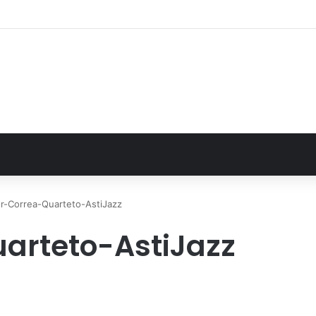
: il secondo weekend di agosto apre il cuore dell’estate
r-Correa-Quarteto-AstiJazz
arteto-AstiJazz