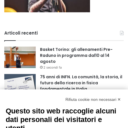
Articoli recenti
Basket Torino: gli allenamenti Pre-
Raduno in programma dal10 al 14
agosto
2 secondi fa
75 anni di INFN. La comunità, la storia, il
futuro della ricerca in fisica
fondamentale in Italia
9 secondi fa
Rifiuta cookie non necessari ✕
Stop alla linea Torino-Bardonecchia
Questo sito web raccoglie alcuni
nel pieno della stagione turistica
4 ore fa
dati personali dei visitatori e