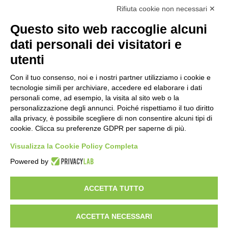
Rifiuta cookie non necessari ✕
Novità al Museo di Arte Sacra di Viù
15 ore fa
Questo sito web raccoglie alcuni
dati personali dei visitatori e
Il codice segreto dei neuroni: la
utenti
memoria della nascita che costruisce il
cervello
Con il tuo consenso, noi e i nostri partner utilizziamo i cookie e
tecnologie simili per archiviare, accedere ed elaborare i dati
16 ore fa
personali come, ad esempio, la visita al sito web o la
Una guida alimentare per affrontare i
personalizzazione degli annunci. Poiché rispettiamo il tuo diritto
giorni più caldi: come idratarsi e cosa
alla privacy, è possibile scegliere di non consentire alcuni tipi di
portare in tavola a Ferragosto
cookie. Clicca su preferenze GDPR per saperne di più.
20 ore fa
Visualizza la Cookie Policy Completa
Basket Torino guarda al futuro:
Powered by
accordo pluriennale con il giovane
Alberto Mossi
20 ore fa
ACCETTA TUTTO
ACCETTA NECESSARI
Visibileweb - IT03270560802 - info@cronacamilano.it