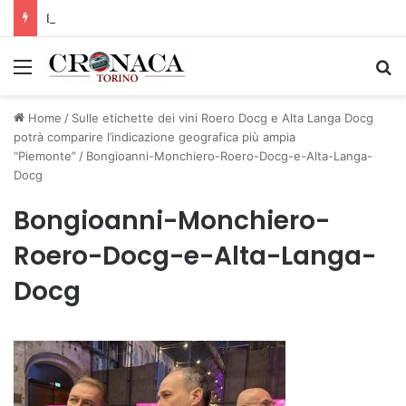
BEA Chieri: capitan Drame ancora in Arancione!
Menu
C
Home
/
Sulle etichette dei vini Roero Docg e Alta Langa Docg
potrà comparire l’indicazione geografica più ampia
“Piemonte”
/
Bongioanni-Monchiero-Roero-Docg-e-Alta-Langa-
Docg
Bongioanni-Monchiero-
Roero-Docg-e-Alta-Langa-
Docg