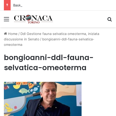
Basket Torino: gli allenamenti Pre-Raduno in programma dal10 al 14 agosto
Menu
C
Home
/
Ddl Gestione fauna selvatica omeoterma, iniziata
discussione in Senato
/
bongioanni-ddl-fauna-selvatica-
omeoterma
bongioanni-ddl-fauna-
selvatica-omeoterma