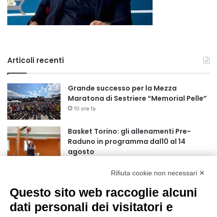
Articoli recenti
Grande successo per la Mezza
Maratona di Sestriere “Memorial Pelle”
10 ore fa
Basket Torino: gli allenamenti Pre-
Raduno in programma dal10 al 14
agosto
18 ore fa
Rifiuta cookie non necessari ✕
75 anni di INFN. La comunità, la storia, il
futuro della ricerca in fisica
Questo sito web raccoglie alcuni
fondamentale in Italia
dati personali dei visitatori e
18 ore fa