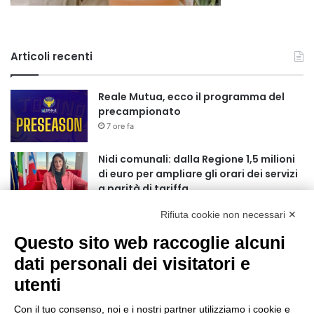
Articoli recenti
Reale Mutua, ecco il programma del
precampionato
7 ore fa
Nidi comunali: dalla Regione 1,5 milioni
di euro per ampliare gli orari dei servizi
a parità di tariffa
10 ore fa
Rifiuta cookie non necessari ✕
Eclissi di Sole del 12 agosto: potenziati i
Questo sito web raccoglie alcuni
collegamenti verso la collina
11 ore fa
dati personali dei visitatori e
utenti
Sauze d’Oulx: il secondo weekend di
agosto apre la strada al Grande
Con il tuo consenso, noi e i nostri partner utilizziamo i cookie e