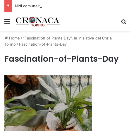
Nidi comunali: dalla Regione 1,5 milioni di euro per ampliare gli orari dei servizi a parità di tariffa
Menu
C
Home
/
“Fascination of Plants Day”, le iniziative del Cnr a
Torino
/
Fascination-of-Plants-Day
Fascination-of-Plants-Day