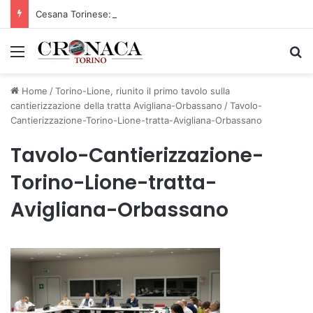
Cesana Torinese: il secondo weekend di agosto apre il cuore dell’estate
Menu
C
Home
/
Torino-Lione, riunito il primo tavolo sulla
cantierizzazione della tratta Avigliana-Orbassano
/
Tavolo-
Cantierizzazione-Torino-Lione-tratta-Avigliana-Orbassano
Tavolo-Cantierizzazione-
Torino-Lione-tratta-
Avigliana-Orbassano