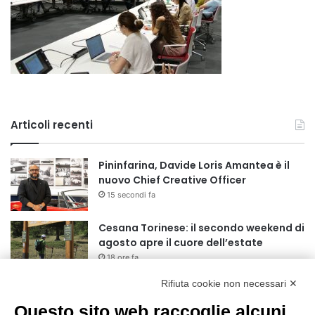
Articoli recenti
Pininfarina, Davide Loris Amantea è il
nuovo Chief Creative Officer
15 secondi fa
Cesana Torinese: il secondo weekend di
agosto apre il cuore dell’estate
18 ore fa
Rifiuta cookie non necessari ✕
Siccità: Il Piemonte avvia le procedure
per la richiesta dello stato di calamità
Questo sito web raccoglie alcuni