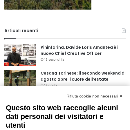
Articoli recenti
Pininfarina, Davide Loris Amantea è il
nuovo Chief Creative Officer
15 secondi fa
Cesana Torinese: il secondo weekend di
agosto apre il cuore dell’estate
18 ore fa
Rifiuta cookie non necessari ✕
Siccità: Il Piemonte avvia le procedure
per la richiesta dello stato di calamità
Questo sito web raccoglie alcuni
naturale
dati personali dei visitatori e
19 ore fa
utenti
Reale Mutua, ecco il programma del