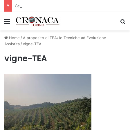
Cesana Torinese: il secondo weekend di agosto apre il cuore dell’estate
Menu
C
Home
/
A proposito di TEA: le Tecniche ad Evoluzione
Assistita
/
vigne-TEA
vigne-TEA