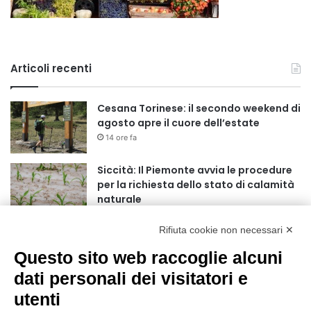
Articoli recenti
Cesana Torinese: il secondo weekend di
agosto apre il cuore dell’estate
14 ore fa
Siccità: Il Piemonte avvia le procedure
per la richiesta dello stato di calamità
naturale
15 ore fa
Rifiuta cookie non necessari ✕
Reale Mutua, ecco il programma del
precampionato
Questo sito web raccoglie alcuni
18 ore fa
dati personali dei visitatori e
utenti
Nidi comunali: dalla Regione 1,5 milioni