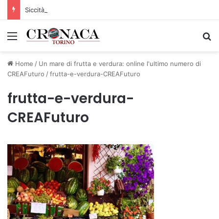
Siccità: Il Piemonte avvia le procedure per la richiesta dello stato di calamità naturale
Menu
C
Home
/
Un mare di frutta e verdura: online l'ultimo numero di
CREAFuturo
/
frutta-e-verdura-CREAFuturo
frutta-e-verdura-
CREAFuturo